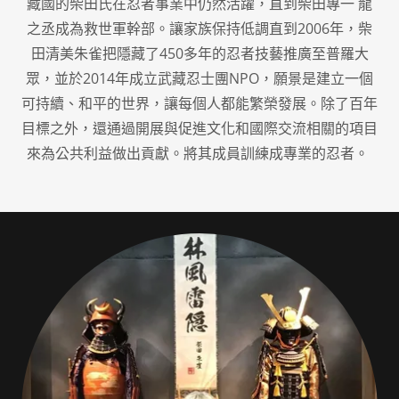
藏國的柴田氏在忍者事業中仍然活躍，直到柴田專一 龍
之丞成為救世軍幹部。讓家族保持低調直到2006年，柴
田清美朱雀把隱藏了450多年的忍者技藝推廣至普羅大
眾，並於2014年成立武藏忍士團NPO，願景是建立一個
可持續、和平的世界，讓每個人都能繁榮發展。除了百年
目標之外，還通過開展與促進文化和國際交流相關的項目
來為公共利益做出貢獻。將其成員訓練成專業的忍者。