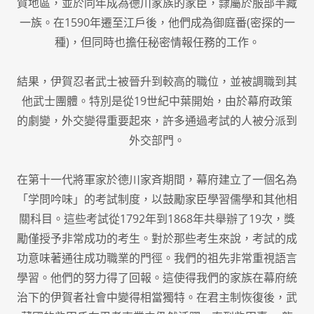
賀地區，並於同年成為德川家族的家臣，隸屬於服部半藏
一族。在1590年遷至江戶後，他們成為御庭番(密探的一
種)，但同時也擔任秘密情報任務的工作。
結果，伊賀忍者武士被晉升到較高的職位，並被調職到其
他武士團體。特別是從19世紀中葉開始，由於幕府政策
的劇變，外交變得重要起來，許多通過考試的人被分派到
外交部門。
在第十一代將軍家於德川家斉期間，幕府建立了一個名為
「学問吟味」的考試制度，以鼓勵家臣學習儒學和其他相
關科目。這些考試從1792年到1868年共舉辦了19次，獎
勵僅授予非常成功的考生。對於那些考生來說，考試的成
功意味著通往成功職業的門徑。我們的祖先非常重視語言
學習。他們的努力得了回報。這使得我們的家族在幕府統
治下的伊賀者社會中變得相當獨特。在君主制恢復後，武