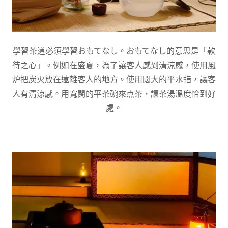
學習茶道必須學習おもてなし。おもてなし的意思是「款
待之心」。例如在盛夏，為了讓客人感到清涼感，使用風
炉把炭火放在遠離客人的地方。使用闊大的平水指，讓客
人有清涼感。用寬闊的平茶碗來点茶，讓茶湯溫度恰到好
處。