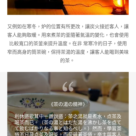
又例如在寒冬，炉的位置有所更改，讓炭火接近客人，讓
客人能夠取暖。用來煮茶的釜隨著氣溫的變化，也會使用
比較寬口的茶釜來提升溫度。在非 常寒冷的日子，使用
窄而高身的筒茶碗，保持茶湯的溫度，讓客人能喝到美味
的茶。
《茶の湯の精神》
利休道歌其中一首說道：茶之湯就是煮水，点茶及
喝茶而已。（茶の湯とはただ湯を沸かし茶を点て
て飲むばかりなる事と知るべし。）然而，學習茶
道不只是点茶及喝茶。而是藉著茶道，亭主與客人