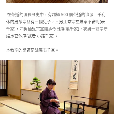
在茶道的漫長歷史中，有超過 500 個茶道的流派。千利
休的男孫宗旦有三個兒子，三男江岑宗左繼承不審庵(表
千家)，四男仙叟宗室繼承今日庵(裏千家)，次男一翁宗守
繼承官休庵(武者 小路千家)。
本教室的講師是隸屬表千家。