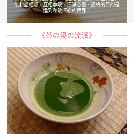
能和諧相處，互相尊敬，清淨心靈，最終的目的是
達到和敬清寂的境界。
《茶の湯の流派》