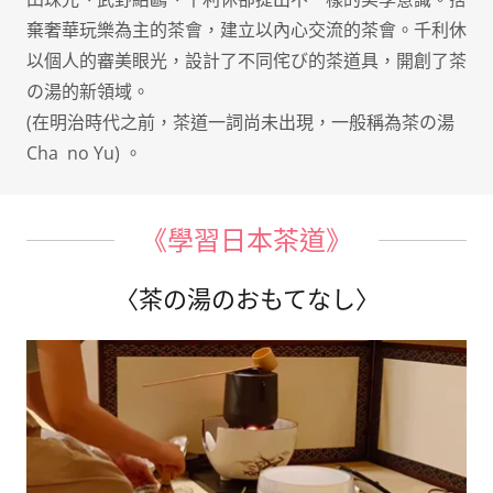
棄奢華玩樂為主的茶會，建立以內心交流的茶會。千利休
以個人的審美眼光，設計了不同侘び的茶道具，開創了茶
の湯的新領域。
(在明治時代之前，茶道一詞尚未出現，一般稱為茶の湯
Cha no Yu) 。
《學習日本茶道》
〈茶の湯のおもてなし〉