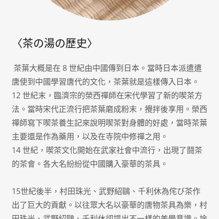
〈茶の湯の歷史〉
茶葉大概是在 8 世紀由中國傳到日本。當時日本派遣遣
唐使到中國學習唐代的文化，茶葉就是這樣傳入日本。
12 世紀末，臨濟宗的榮西禪師在宋代學習了新的喫茶方
法。當時宋代正流行把茶葉磨成粉末，攪拌後享用。榮西
禪師寫下喫茶養生記來說明喫茶對身體的好處，當時茶葉
主要還是作為藥用，以及在寺院中修禪之用。
14 世紀，喫茶文化開始在武家社會中流行，出現了鬪茶
的茶會。各大名紛紛從中國購入豪華的茶具。
15世紀後半，村田珠光、武野紹鷗、千利休為侘び茶作
出了巨大的貢獻。以往眾大名以豪華的唐物茶具為樂，村
田珠光、武野紹鷗、千利休卻提出不一樣的美學意識。捨